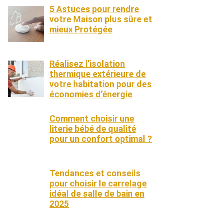
5 Astuces pour rendre
votre Maison plus sûre et
mieux Protégée
Réalisez l’isolation
thermique extérieure de
votre habitation pour des
économies d’énergie
Comment choisir une
literie bébé de qualité
pour un confort optimal ?
Tendances et conseils
pour choisir le carrelage
idéal de salle de bain en
2025