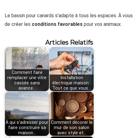
Le bassin pour canards s’adapte à tous les espaces. À vous
de créer les
conditions favorables
pour vos animaux.
Articles Relatifs
Comment faire
remplacer une vitre
Installation
cassée sans
électrique maison :
avance…
Tout ce que vous…
À qui s'adresser pour
Comment décorer le
faire construire sa
mur de son salon
maison…
avec style et…