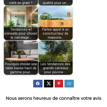
café en grain ?
qualité pour un…
Tendances et
Faites appel à un
conseils pour choisir
constructeur de
le carrelage…
maisons…
Pourquoi choisir une
Les tendances des
table basse haut de
grands carreaux
gamme pour…
pour piscine :…
Nous serons heureux de connaître votre avis