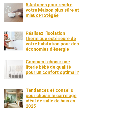
5 Astuces pour rendre
votre Maison plus sûre et
mieux Protégée
Réalisez l’isolation
thermique extérieure de
votre habitation pour des
économies d’énergie
Comment choisir une
literie bébé de qualité
pour un confort optimal ?
Tendances et conseils
pour choisir le carrelage
idéal de salle de bain en
2025