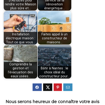
5 Astuces pour
service de la
rendre votre Maison
rénovation
plus sûre et…
énergétique…
Installation
Faites appel à un
électrique maison :
constructeur de
Tout ce que vous…
maisons…
Comprendre la
gestion et
Bâtir à Nantes : le
l'évacuation des
choix idéal du
eaux usées…
constructeur pour…
Nous serons heureux de connaître votre avis