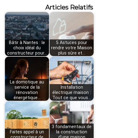
Articles Relatifs
Bâtir à Nantes : le
5 Astuces pour
choix idéal du
rendre votre Maison
constructeur pour…
plus sûre et…
La domotique au
service de la
Installation
rénovation
électrique maison :
énergétique…
Tout ce que vous…
3 fondamentaux de
Faites appel à un
la construction
constructeur de
d'une maison