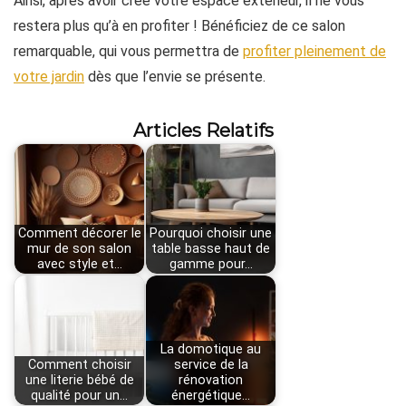
Ainsi, après avoir créé votre espace extérieur, il ne vous
restera plus qu’à en profiter ! Bénéficiez de ce salon
remarquable, qui vous permettra de
profiter pleinement de
votre jardin
dès que l’envie se présente.
Articles Relatifs
Comment décorer le
Pourquoi choisir une
mur de son salon
table basse haut de
avec style et…
gamme pour…
La domotique au
Comment choisir
service de la
une literie bébé de
rénovation
qualité pour un…
énergétique…