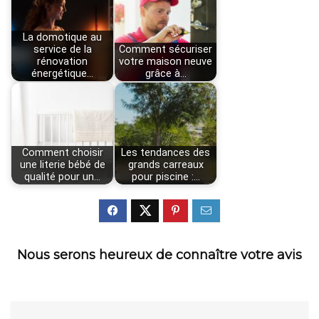
La domotique au
service de la
Comment sécuriser
rénovation
votre maison neuve
énergétique…
grâce à…
Comment choisir
Les tendances des
une literie bébé de
grands carreaux
qualité pour un…
pour piscine :…
Nous serons heureux de connaître votre avis