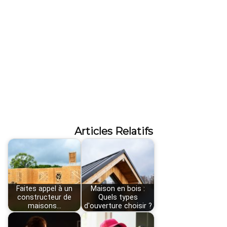
Articles Relatifs
Faites appel à un
Maison en bois :
constructeur de
Quels types
maisons…
d'ouverture choisir ?