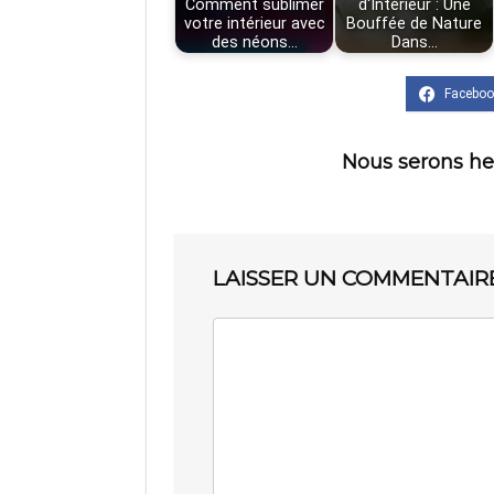
Comment sublimer
d'Intérieur : Une
votre intérieur avec
Bouffée de Nature
des néons…
Dans…
Nous serons he
LAISSER UN COMMENTAIR