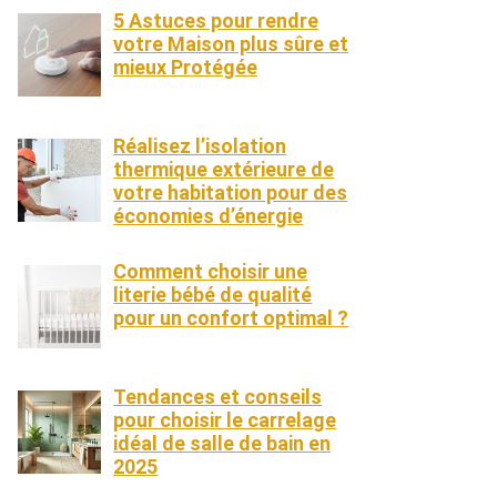
5 Astuces pour rendre
votre Maison plus sûre et
mieux Protégée
Réalisez l’isolation
thermique extérieure de
votre habitation pour des
économies d’énergie
Comment choisir une
literie bébé de qualité
pour un confort optimal ?
Tendances et conseils
pour choisir le carrelage
idéal de salle de bain en
2025